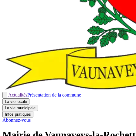
Actualités
Présentation de la commune
La vie locale
La vie municipale
Infos pratiques
Abonnez-vous
Mairie de Vaunaveys-la-Rochett